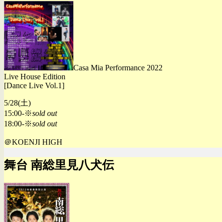
Casa Mia Performance 2022
Live House Edition
[Dance Live Vol.1]
5/28(土)
15:00-※
sold out
18:00-※
sold out
＠KOENJI HIGH
舞台 南総里見八犬伝