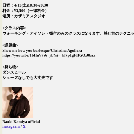
日程：4/13(土)18:30-20:30
料金：¥3,500（一律料金）
場所：カザミアスタジオ
<クラス内容>
ウォーキング・アイソレ・振付のみのクラスになります。魅せ方のテクニ
<課題曲>
Show me how you burlesque/Christina Aguilera
https://youtu.be/1bHnV7s6_jU?si=_hl7p1gFHGOz0bax
<持ち物>
ダンスヒール
シューズなしでも大丈夫です
Naoki Kamiya official
instagram
/
X