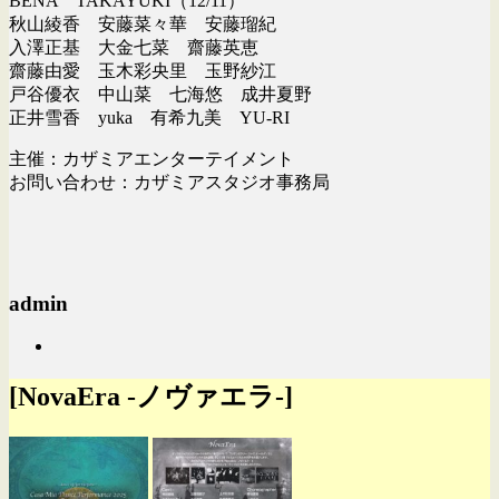
BENA TAKAYUKI（12/11）
秋山綾香 安藤菜々華 安藤瑠紀
入澤正基 大金七菜 齋藤英恵
齋藤由愛 玉木彩央里 玉野紗江
戸谷優衣 中山菜 七海悠 成井夏野
正井雪香 yuka 有希九美 YU-RI
主催：カザミアエンターテイメント
お問い合わせ：カザミアスタジオ事務局
admin
[NovaEra -ノヴァエラ-]