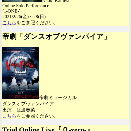
Naoki Kamiya
Online Solo Performance
[1-ONE-]
2021/2/26(金)～28(日)
こちら
をご参照ください。
帝劇「ダンスオブヴァンパイア」
帝劇ミュージカル
ダンスオブヴァンパイア
出演：渡邉春菜
こちら
をご参照ください。
Trial Online Live『０-zero-』