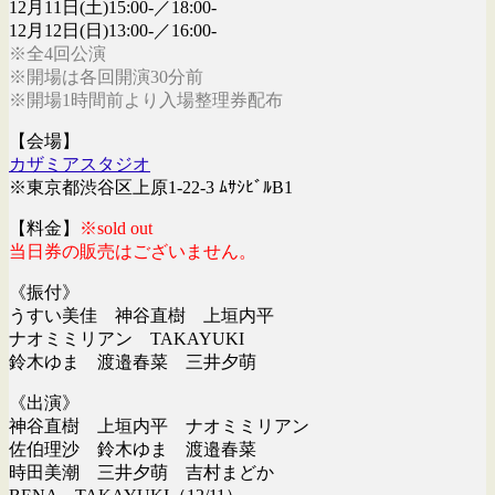
12月11日(土)15:00-／18:00-
12月12日(日)13:00-／16:00-
※全4回公演
※開場は各回開演30分前
※開場1時間前より入場整理券配布
【会場】
カザミアスタジオ
※東京都渋谷区上原1-22-3 ﾑｻｼﾋﾞﾙB1
【料金】
※sold out
当日券の販売はございません。
《振付》
うすい美佳 神谷直樹 上垣内平
ナオミミリアン TAKAYUKI
鈴木ゆま 渡邉春菜 三井夕萌
《出演》
神谷直樹 上垣内平 ナオミミリアン
佐伯理沙 鈴木ゆま 渡邉春菜
時田美潮 三井夕萌 吉村まどか