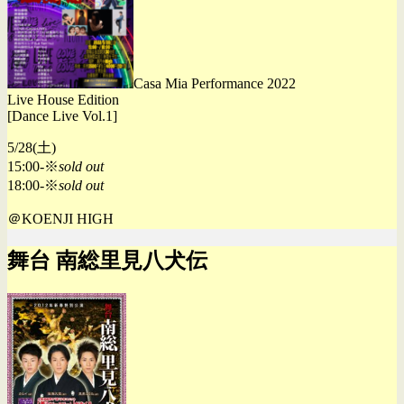
Casa Mia Performance 2022
Live House Edition
[Dance Live Vol.1]
5/28(土)
15:00-※
sold out
18:00-※
sold out
＠KOENJI HIGH
舞台 南総里見八犬伝