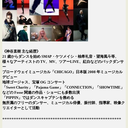
《神谷直樹 主な経歴》
21 歳からダンスを始め SMAP・ケツメイシ・柚希礼音・望海風斗等、
様々なアーティストの TV、MV、ツアーLIVE、紅白などのバックダンサ
ー
ブロードウェイミュージカル「CHICAGO」日本版 2008 年ミュージカル
デビュー
地球ゴージャス、宝塚 OG コンサート
「Sweet Charity」「Pajama Game」「CONNECTION」「SHOWTIME」
などの Fosse 関連の作品・ショーにも多数出演
「PIPPIN」ではダンスキャプテンを務める
無所属のフリーのダンサー、ミュージカル俳優、振付師、指導家、映像ク
リエイターとして活動
****************************************************