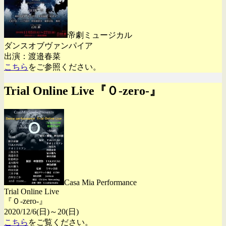
帝劇ミュージカル
ダンスオブヴァンパイア
出演：渡邉春菜
こちら
をご参照ください。
Trial Online Live『０-zero-』
Casa Mia Performance
Trial Online Live
『０-zero-』
2020/12/6(日)～20(日)
こちら
をご覧ください。