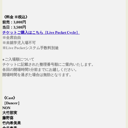
《料金 ※税込》
前売：3,000円
当日：3,500円
チケットご購入はこちら［Live Pocket Cycle］
※全席自由
※未就学児入場不可
※Live Pocketシステム手数料別途
●ご入場順について
チケットに記載された整理番号順にご案内いたします。
各回の開場時間5分前までにお越しください。
開場時間を過ぎた場合は無効となります。
《Cast》
［Dancer］
NON
大竹那実
藤野葵
竹内希美果