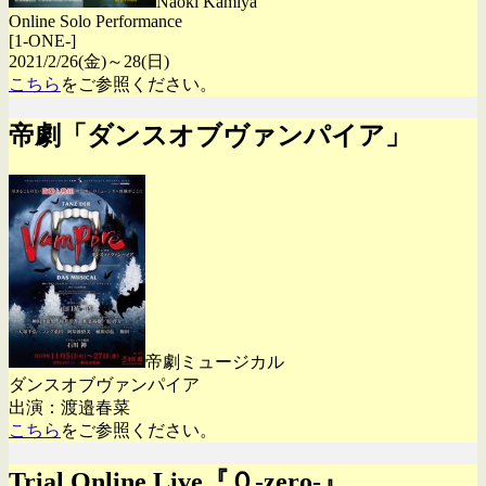
Naoki Kamiya
Online Solo Performance
[1-ONE-]
2021/2/26(金)～28(日)
こちら
をご参照ください。
帝劇「ダンスオブヴァンパイア」
帝劇ミュージカル
ダンスオブヴァンパイア
出演：渡邉春菜
こちら
をご参照ください。
Trial Online Live『０-zero-』