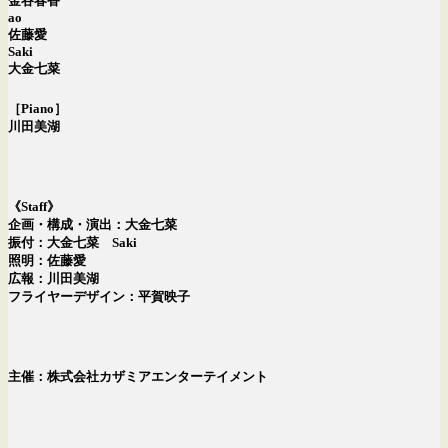
金谷春香
ao
佐藤愛
Saki
大金七菜
［Piano］
川田美湖
《Staff》
企画・構成・演出：大金七菜
振付：大金七菜 Saki
照明：佐藤愛
広報：川田美湖
フライヤーデザイン：平賀映子
主催：株式会社カザミアエンターテイメント