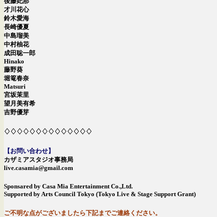
後藤妃那
才川花心
鈴木愛海
長崎優夏
中島瑠美
中村柚花
成田聡一郎
Hinako
藤野葵
堀篭春奈
Matsuri
宮坂茉里
望月美有希
吉野優芽
♢♢♢♢♢♢♢♢♢♢♢♢♢♢
【お問い合わせ】
カザミアスタジオ事務局
live.casamia@gmail.com
Sponsared by Casa Mia Entertainment Co.,Ltd.
Supported by Arts Council Tokyo (Tokyo Live & Stage Support Grant)
ご不明な点がございましたら下記までご連絡ください。