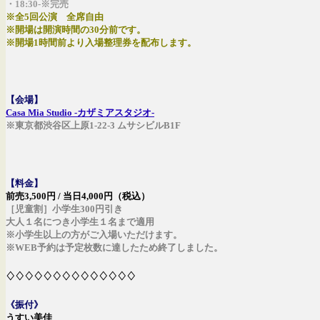
・18:30-※完売
※全5回公演 全席自由
※開場は開演時間の30分前です。
※開場1時間前より入場整理券を配布します。
【会場】
Casa Mia Studio -カザミアスタジオ-
※東京都渋谷区上原1-22-3 ムサシビルB1F
【料金】
前売3,500円 / 当日4,000円（税込）
［児童割］小学生300円引き
大人１名につき小学生１名まで適用
※小学生以上の方がご入場いただけます。
※WEB予約は予定枚数に達したため終了しました。
♢♢♢♢♢♢♢♢♢♢♢♢♢♢
《振付》
うすい美佳