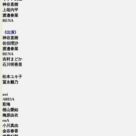
神谷直樹
上垣内平
渡邉春菜
BENA
《出演》
神谷直樹
佐伯理沙
渡邉春菜
BENA
吉村まどか
石川明香里
松本ユキ子
冨永雛乃
aoi
ARISA
彩海
植山愛結
梅原由衣
enA
小川真由
金谷春香