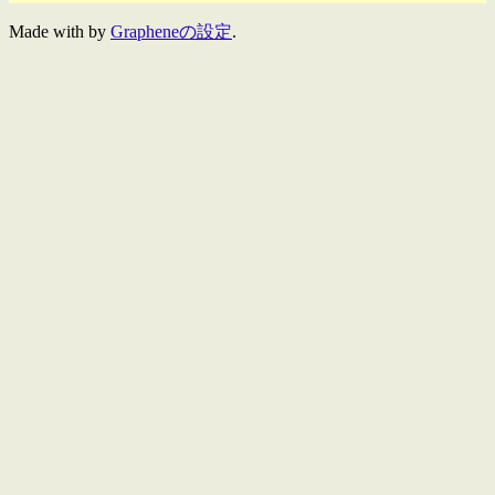
Made with
by
Grapheneの設定
.