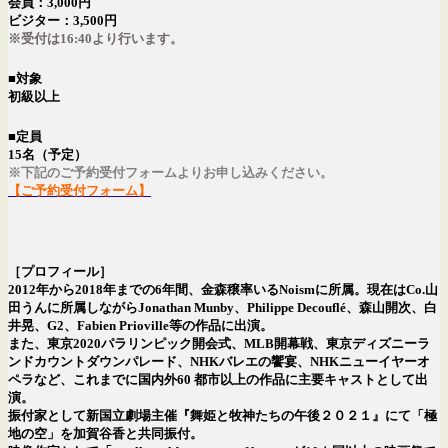
会員：3,000円
ビジター：3,500円
※受付は16:40より行います。
■対象
初級以上
■定員
15名（予定）
※下記のご予約受付フォームよりお申し込みください。
【ご予約受付フォーム】
［プロフィール］
2012年から2018年までの6年間、金森穣率いるNoismに所属。現在はCo.山
田うんに所属しながらJonathan Munby、Philippe Decouflé、森山開次、白
井晃、G2、Fabien Prioville等の作品に出演。
また、東京2020パラリンピック開会式、MLB開幕戦、東京ディズニーラ
ンドカウントダウンパレード、NHKバレエの饗宴、NHKニューイヤーオ
ペラなど、これまでに国内外60 都市以上の作品に主要キャストとして出
演。
振付家として新国立劇場主催『舞姫と牧神たちの午後２０２１』にて「極
地の空」を加賀谷香と共同振付。