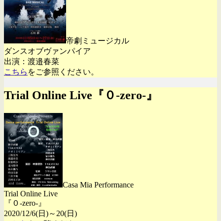
帝劇ミュージカル
ダンスオブヴァンパイア
出演：渡邉春菜
こちら
をご参照ください。
Trial Online Live『０-zero-』
Casa Mia Performance
Trial Online Live
『０-zero-』
2020/12/6(日)～20(日)