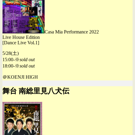
Casa Mia Performance 2022
Live House Edition
[Dance Live Vol.1]
5/28(土)
15:00-※
sold out
18:00-※
sold out
＠KOENJI HIGH
舞台 南総里見八犬伝