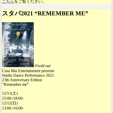
こちら
をご覧ください。
スタパ2021 “REMEMBER ME”
※sold out
Casa Mia Entertainment presents
Studio Dance Performance 2021
23th Anniversary Edition
“Remember me”
12/11(土)
15:00-/18:00-
12/12(日)
13:00-/16:00-