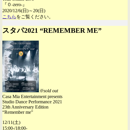
『０-zero-』
2020/12/6(日)～20(日)
こちら
をご覧ください。
スタパ2021 “REMEMBER ME”
※sold out
Casa Mia Entertainment presents
Studio Dance Performance 2021
23th Anniversary Edition
“Remember me”
12/11(土)
15:00-/18:00-