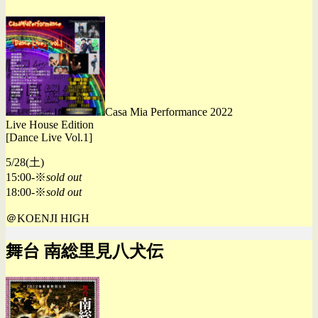
Casa Mia Performance 2022
Live House Edition
[Dance Live Vol.1]
5/28(土)
15:00-※
sold out
18:00-※
sold out
＠KOENJI HIGH
舞台 南総里見八犬伝