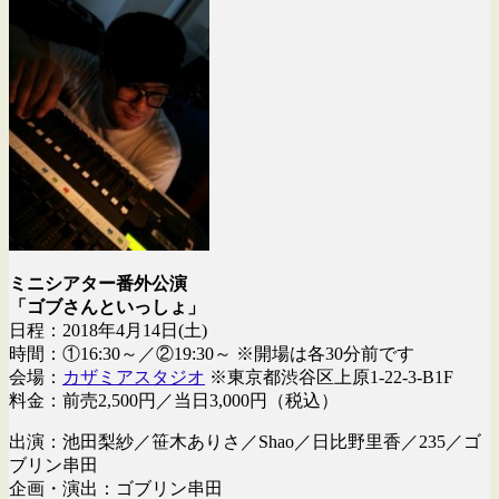
ミニシアター番外公演
「ゴブさんといっしょ」
日程：2018年4月14日(土)
時間：①16:30～／②19:30～ ※開場は各30分前です
会場：
カザミアスタジオ
※東京都渋谷区上原1-22-3-B1F
料金：前売2,500円／当日3,000円（税込）
出演：池田梨紗／笹木ありさ／Shao／日比野里香／235／ゴ
ブリン串田
企画・演出：ゴブリン串田