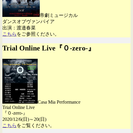
帝劇ミュージカル
ダンスオブヴァンパイア
出演：渡邉春菜
こちら
をご参照ください。
Trial Online Live『０-zero-』
Casa Mia Performance
Trial Online Live
『０-zero-』
2020/12/6(日)～20(日)
こちら
をご覧ください。