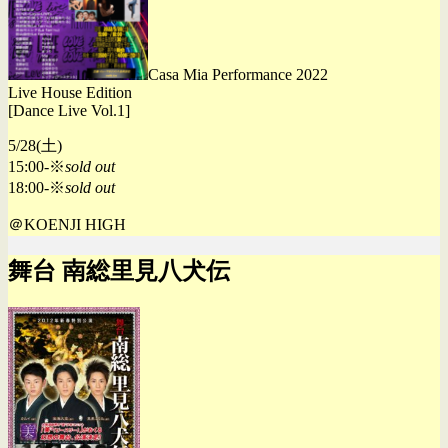
Casa Mia Performance 2022
Live House Edition
[Dance Live Vol.1]
5/28(土)
15:00-※
sold out
18:00-※
sold out
＠KOENJI HIGH
舞台 南総里見八犬伝