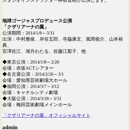
スタジオインストラクター神谷直樹が出演します。
地球ゴージャスプロデュース公演
「クザリアーナの翼」
公演期間：2014/1/8～3/31
出演：中村雅俊、岸谷五郎、寺脇康文、風間俊介、山本裕
典、
宮澤佐江、湖月わたる、佐藤江梨子、他
◆東京公演：2014/1/8～2/20
会場：赤坂ACTシアター
◆名古屋公演：2014/2/26～3/1
会場：愛知県芸術劇場大ホール
◆福岡公演：2014/3/7～3/12
会場：キャナルシティ劇場
◆大阪公演：2014/3/18～3/31
会場：梅田芸術劇場メインホール
「クザリアーナの翼」オフィシャルサイト
admin