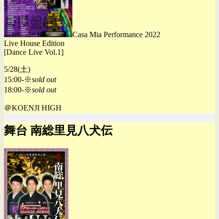
Casa Mia Performance 2022
Live House Edition
[Dance Live Vol.1]
5/28(土)
15:00-※
sold out
18:00-※
sold out
＠KOENJI HIGH
舞台 南総里見八犬伝