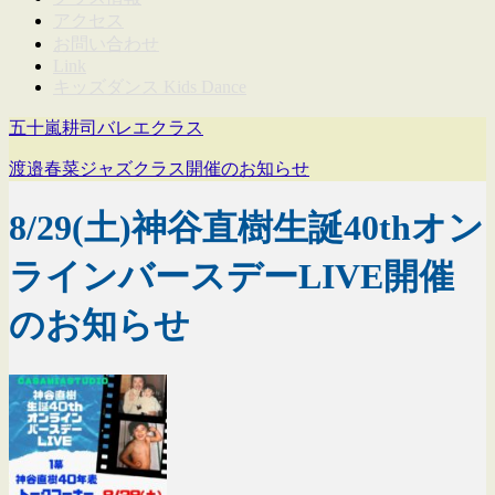
アクセス
お問い合わせ
Link
キッズダンス Kids Dance
五十嵐耕司バレエクラス
渡邉春菜ジャズクラス開催のお知らせ
8/29(土)神谷直樹生誕40thオン
ラインバースデーLIVE開催
のお知らせ