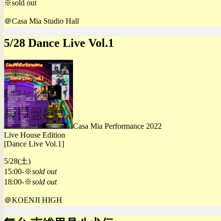
※sold out
＠Casa Mia Studio Hall
5/28 Dance Live Vol.1
Casa Mia Performance 2022
Live House Edition
[Dance Live Vol.1]
5/28(土)
15:00-※
sold out
18:00-※
sold out
＠KOENJI HIGH