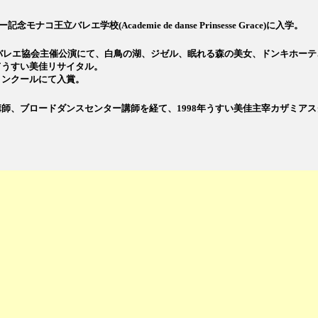
バレエ学校(Academie de danse Prinsesse Grace)に入学。
本バレエ協会主催公演にて、白鳥の湖、ジゼル、眠れる森の美女、ドンキホー
てうすい美佳リサイタル。
コンクールにて入賞。
師、ブロードダンスセンター講師を経て、1998年うすい美佳主宰カザミア