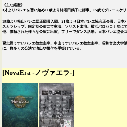
《主な経歴》
3才よりバレエを習い始め11歳より柿沼田鶴子に師事。15歳でグレースケリー記念モナコ王立
19歳より松山バレエ団正団員入団。21歳より日本バレエ協会正会員。日
スカラシップ。同定期公演にて主演、ソリスト出演。横浜バロセロナ展に
他、依頼された様々な公演に出演、フリーでダンス活動。日本バレエ協会
習志野うすいバレエ教室主宰、中山うすいバレエ教室主宰、昭和音楽大学講
に、数多くの公演で演出や振付を手掛けている。
[NovaEra -ノヴァエラ-]