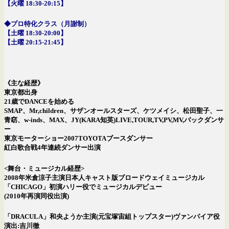
【火曜 18:30-20:15】
◆プロ特化クラス（月謝制）
【土曜 18:30-20:00】
【土曜 20:15-21:45】
《主な経歴》
東京都出身
21歳でDANCEを始める
SMAP、Mr,children、サザンオールスターズ、ケツメイシ、松田聖子、一
青窈、w-inds、MAX、JY(KARA知英)LIVE,TOUR,TV,PV,MV,バックダンサ
ー
東京モーターショー2007TOYOTAブースダンサー
紅白歌合戦4年連続ダンサー出演
<舞台・ミュージカル経歴>
2008年米倉涼子主演日本人キャスト版ブロードウェイミュージカル
「CHICAGO」初演ハリー役でミュージカルデビュー
(2010年再演同役出演)
「DRACULA」和央ようか主演(元宝塚宙組トップスター)ヴァンパイア役
演出:吉川徹