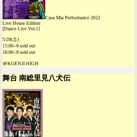
Casa Mia Performance 2022
Live House Edition
[Dance Live Vol.1]
5/28(土)
15:00-※
sold out
18:00-※
sold out
＠KOENJI HIGH
舞台 南総里見八犬伝