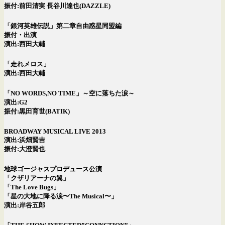
振付:前田清実 長谷川達也(DAZZLE)
「銀河英雄伝説」第二章自由惑星同盟編
振付・出演
演出:西田大輔
「走れメロス」
演出:西田大輔
「NO WORDS,NO TIME」～空に落ちた涙～
演出:G2
振付:黒田育世(BATIK)
BROADWAY MUSICAL LIVE 2013
演出:浜畑賢吉
振付:大澄賢也
地球ゴージャスプロデュース公演
「クザリアーナの翼」
「The Love Bugs」
「星の大地に降る涙〜The Musical〜」
演出:岸谷五郎