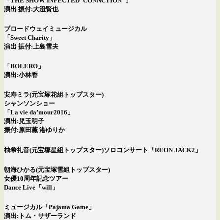
「THE SHOW INFECTED”CONNCTION”」
演出 振付:大澄賢也
ブロードウェイミュージカル
「Sweet Charity」
演出 振付:上島雪夫
「BOLERO」
演出:小林香
安寿ミラ(元宝塚花組トップスター)
シャンソンショー
「La vie da’mour2016」
演出:児玉明子
振付:原田薫 港ゆりか
柚希礼音(元宝塚星組トップスター)ソロコンサート「REON JACK2」
朝海ひかる(元宝塚雪組トップスター)
女優10周年記念ツアー
Dance Live「will」
ミュージカル「Pajama Game」
演出:トム・サザーランド