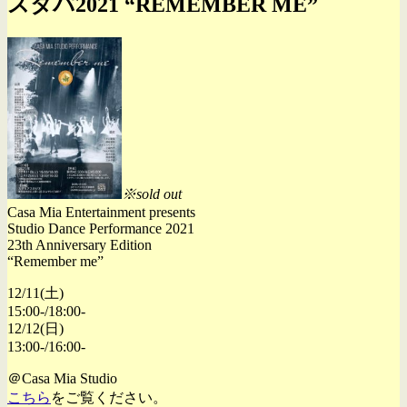
スタパ2021 “REMEMBER ME”
※sold out
Casa Mia Entertainment presents
Studio Dance Performance 2021
23th Anniversary Edition
“Remember me”
12/11(土)
15:00-/18:00-
12/12(日)
13:00-/16:00-
＠Casa Mia Studio
こちら
をご覧ください。