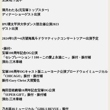
主演:松下洸平
湖月わたる(元宝塚トップスター)
ディナーショーゲスト出演
IPU環太平洋大学ダンス部主催公演2023
ゲスト出演
2024年3月〜4月望海風斗ドラマティックコンサートツアー出演予定
<振付>
宝塚100周年記念OG公演
「セレブレーション！100～この愛よ永遠に～」 振付・振付補
演出:三木章雄
宝塚100周年OGキャスト版ニューヨーク公演ブロードウェイミュージカル
「CHICAGO」振付・振付補
振付:Gary Christ 大澄賢也
梅田芸術劇場10周年記念宝塚OG公演
「SUPER GIFT」振付・振付補
演出:三木章雄
乃木坂46ミュージカル「GIRLS REVUE」振付