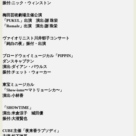
振付:ニック・ウィンストン
梅田芸術劇場主催公演
「PUKUL」出演 演出:謝 珠栄
「Romale」出演 演出:謝 珠栄
ヴァイオリニスト川井郁子コンサート
「純白の夜」振付・出演
ブロードウェイミュージカル「PIPPIN」
ダンスキャプテン
演出:ダイアン・パウルス
振付:チェット・ウォーカー
東宝ミュージカル
「Show-isms〜マトリョーシカ〜」
演出:小林香
「SHOWTIME」
演出:米倉涼子 城田優
振付:大澄賢也
CUBE主催「夜来香ラプソディ」