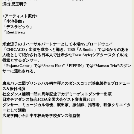
演出:児玉明子
<アーティスト振付>
「小池美由」
「デスラビッツ」
「Root Five」
米倉涼子のリハーサルパートナーとして本場NYブロードウェイ
「CHICAGO」出演を成功へと導き、TBS「A-Studio」ではゆかりのある
人物として紹介される日本人では希少なFosse Style(シアタースタイル)を
得意とするダンサー。
「PajamaGame」では“Steam Heat”「PIPPIN」では“Manson Trio”のダン
サーに選出される。
東京バレエ団プリンシパル柄本弾とのダンスコラボ映像製作&プロデュー
ス&振付出演
社交ダンス楠潤一郎20周年記念アカデミーゲストダンサー出演
日本チアダンス協会JCDA全国大会ゲスト審査員2024
ダンサー、ミュージカル俳優、演出家、振付師、指導者、映像クリエイタ
ーとして活動
広尾学園小石川中学校高等学校ダンス部監督